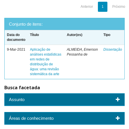
Anterior
1
Próximo
Conjunto de itens:
Data do
Título
Autor(es)
Tipo
documento
9-Mar-2021
Aplicação de
ALMEIDA, Emerson
Dissertação
análises estatísticas
Pessanha de
em redes de
distribuição de
água: uma revisão
sistemática da arte
Busca facetada
Assunto
Áreas de conhecimento