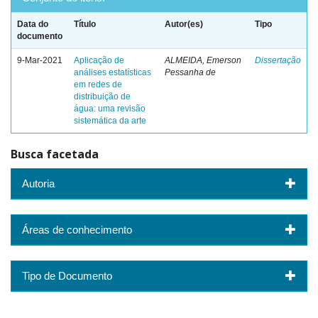
Data do
Título
Autor(es)
Tipo
documento
9-Mar-2021
Aplicação de
ALMEIDA, Emerson
Dissertação
análises estatísticas
Pessanha de
em redes de
distribuição de
água: uma revisão
sistemática da arte
Busca facetada
Autoria
Áreas de conhecimento
Tipo de Documento