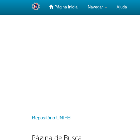
Página inicial
Navegar
Ajuda
Skip
navigation
Repositório UNIFEI
Página de Busca