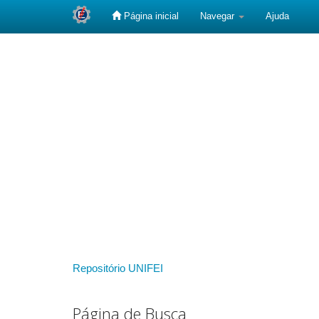
Página inicial
Navegar
Ajuda
Skip
navigation
Repositório UNIFEI
Página de Busca