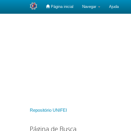
Página inicial
Navegar
Ajuda
Skip
navigation
Repositório UNIFEI
Página de Busca