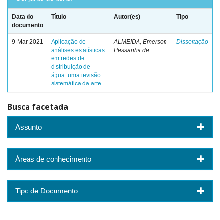
Data do
Título
Autor(es)
Tipo
documento
9-Mar-2021
Aplicação de
ALMEIDA, Emerson
Dissertação
análises estatísticas
Pessanha de
em redes de
distribuição de
água: uma revisão
sistemática da arte
Busca facetada
Assunto
Áreas de conhecimento
Tipo de Documento