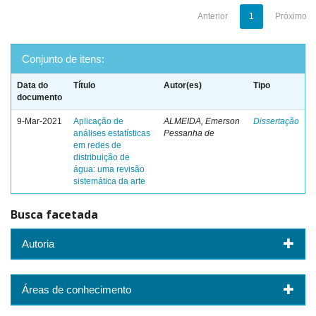
Anterior
1
Próximo
Conjunto de itens:
Data do
Título
Autor(es)
Tipo
documento
9-Mar-2021
Aplicação de
ALMEIDA, Emerson
Dissertação
análises estatísticas
Pessanha de
em redes de
distribuição de
água: uma revisão
sistemática da arte
Busca facetada
Autoria
Áreas de conhecimento