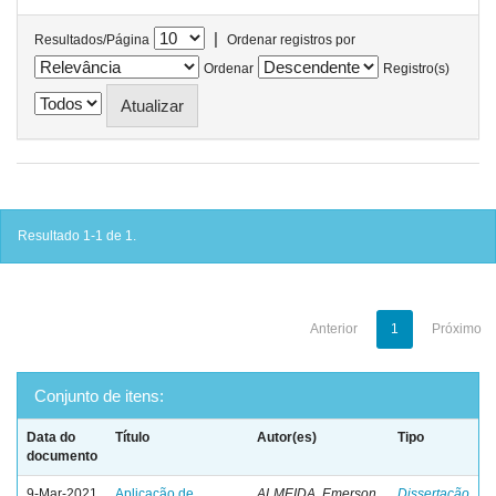
|
Resultados/Página
Ordenar registros por
Ordenar
Registro(s)
Resultado 1-1 de 1.
Anterior
1
Próximo
Conjunto de itens:
Data do
Título
Autor(es)
Tipo
documento
9-Mar-2021
Aplicação de
ALMEIDA, Emerson
Dissertação