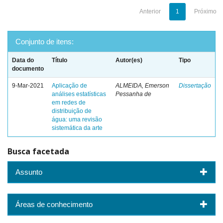
Anterior
1
Próximo
Conjunto de itens:
Data do
Título
Autor(es)
Tipo
documento
9-Mar-2021
Aplicação de
ALMEIDA, Emerson
Dissertação
análises estatísticas
Pessanha de
em redes de
distribuição de
água: uma revisão
sistemática da arte
Busca facetada
Assunto
Áreas de conhecimento