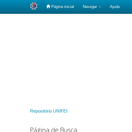
Página inicial
Navegar
Ajuda
Skip
navigation
Repositório UNIFEI
Página de Busca