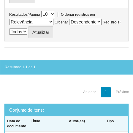
|
Resultados/Página
Ordenar registros por
Ordenar
Registro(s)
Resultado 1-1 de 1.
Anterior
1
Próximo
Conjunto de itens:
Data do
Título
Autor(es)
Tipo
documento