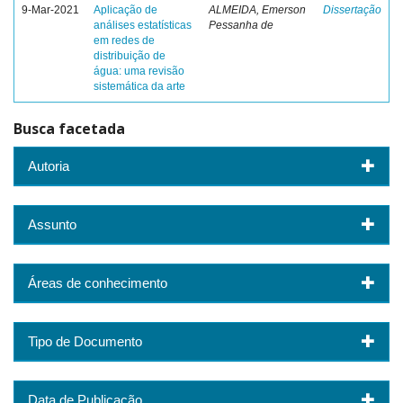
9-Mar-2021
Aplicação de
ALMEIDA, Emerson
Dissertação
análises estatísticas
Pessanha de
em redes de
distribuição de
água: uma revisão
sistemática da arte
Busca facetada
Autoria
Assunto
Áreas de conhecimento
Tipo de Documento
Data de Publicação