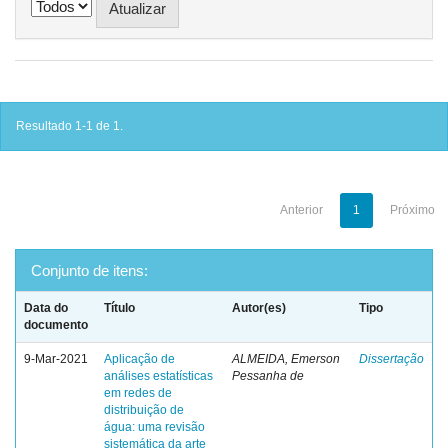
Resultado 1-1 de 1.
Anterior
1
Próximo
Conjunto de itens:
Data do
Título
Autor(es)
Tipo
documento
9-Mar-2021
Aplicação de
ALMEIDA, Emerson
Dissertação
análises estatísticas
Pessanha de
em redes de
distribuição de
água: uma revisão
sistemática da arte