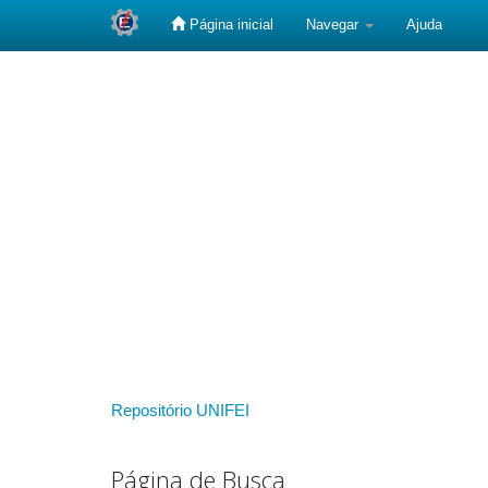
Página inicial
Navegar
Ajuda
Skip
navigation
Repositório UNIFEI
Página de Busca