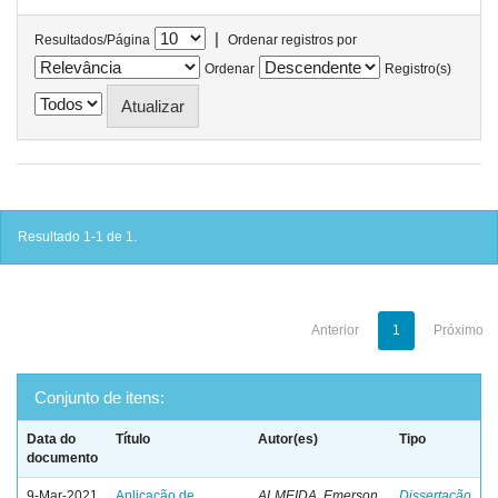
|
Resultados/Página
Ordenar registros por
Ordenar
Registro(s)
Resultado 1-1 de 1.
Anterior
1
Próximo
Conjunto de itens:
Data do
Título
Autor(es)
Tipo
documento
9-Mar-2021
Aplicação de
ALMEIDA, Emerson
Dissertação