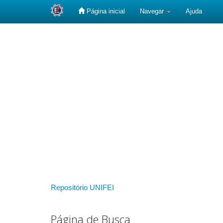
Página inicial
Navegar
Ajuda
Skip
navigation
Repositório UNIFEI
Página de Busca