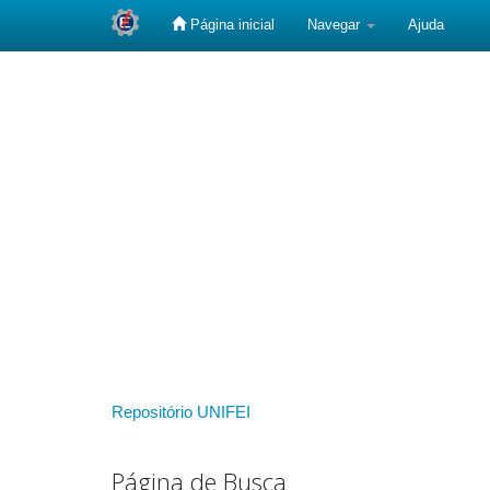
Página inicial
Navegar
Ajuda
Skip
navigation
Repositório UNIFEI
Página de Busca