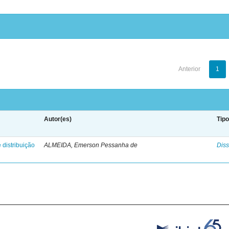
Anterior
1
Autor(es)
Tip
 distribuição
ALMEIDA, Emerson Pessanha de
Diss