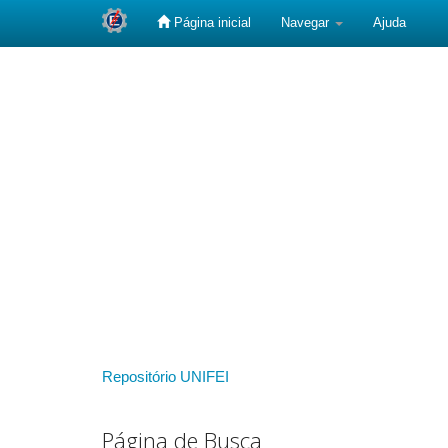
Página inicial
Navegar
Ajuda
Skip
navigation
Repositório UNIFEI
Página de Busca