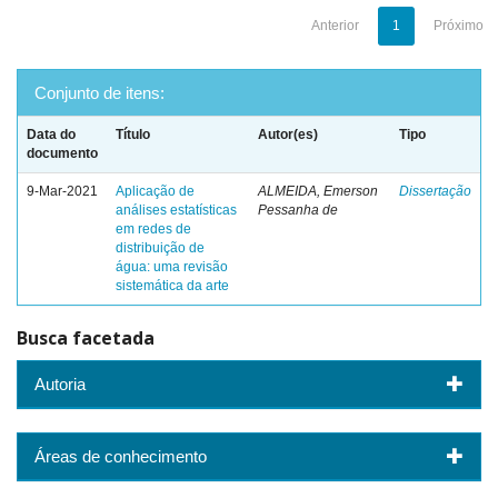
Anterior
1
Próximo
Conjunto de itens:
Data do
Título
Autor(es)
Tipo
documento
9-Mar-2021
Aplicação de
ALMEIDA, Emerson
Dissertação
análises estatísticas
Pessanha de
em redes de
distribuição de
água: uma revisão
sistemática da arte
Busca facetada
Autoria
Áreas de conhecimento