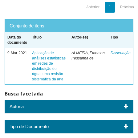
Anterior
1
Próximo
Conjunto de itens:
Data do
Título
Autor(es)
Tipo
documento
9-Mar-2021
Aplicação de
ALMEIDA, Emerson
Dissertação
análises estatísticas
Pessanha de
em redes de
distribuição de
água: uma revisão
sistemática da arte
Busca facetada
Autoria
Tipo de Documento