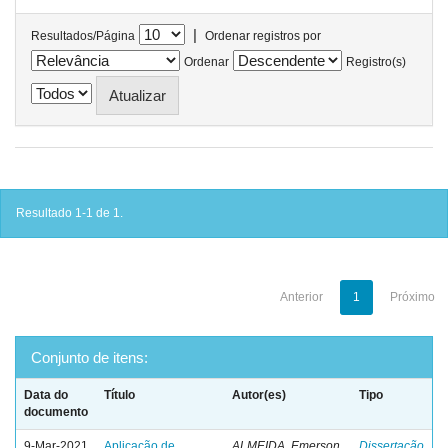
|
Resultados/Página
Ordenar registros por
Ordenar
Registro(s)
Resultado 1-1 de 1.
Anterior
1
Próximo
Conjunto de itens:
Data do
Título
Autor(es)
Tipo
documento
9-Mar-2021
Aplicação de
ALMEIDA, Emerson
Dissertação