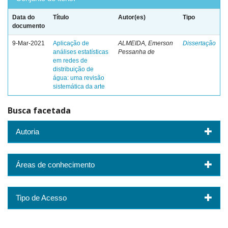
Data do
Título
Autor(es)
Tipo
documento
9-Mar-2021
Aplicação de
ALMEIDA, Emerson
Dissertação
análises estatísticas
Pessanha de
em redes de
distribuição de
água: uma revisão
sistemática da arte
Busca facetada
Autoria
Áreas de conhecimento
Tipo de Acesso