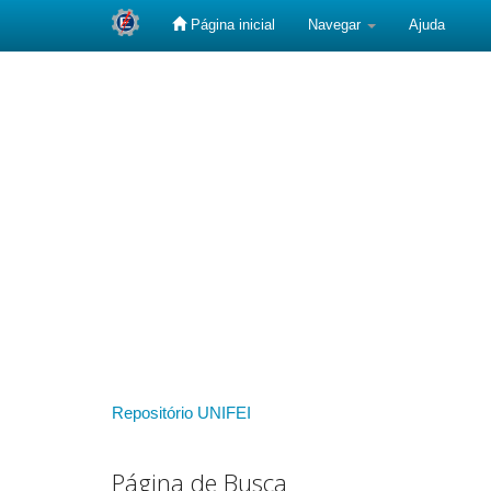
Página inicial
Navegar
Ajuda
Skip
navigation
Repositório UNIFEI
Página de Busca