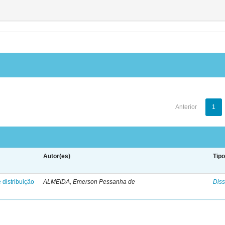
Anterior
1
Autor(es)
Tip
 distribuição
ALMEIDA, Emerson Pessanha de
Diss