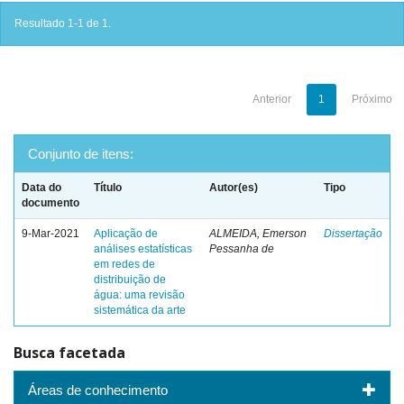
Resultado 1-1 de 1.
Anterior
1
Próximo
Conjunto de itens:
Data do
Título
Autor(es)
Tipo
documento
9-Mar-2021
Aplicação de
ALMEIDA, Emerson
Dissertação
análises estatísticas
Pessanha de
em redes de
distribuição de
água: uma revisão
sistemática da arte
Busca facetada
Áreas de conhecimento