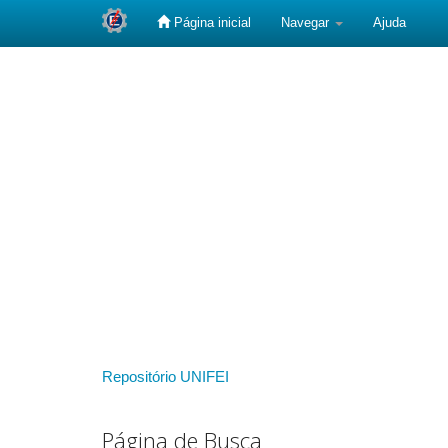
Página inicial
Navegar
Ajuda
Skip
navigation
Repositório UNIFEI
Página de Busca