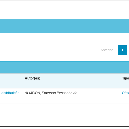
Anterior
1
Autor(es)
Tip
 distribuição
ALMEIDA, Emerson Pessanha de
Diss