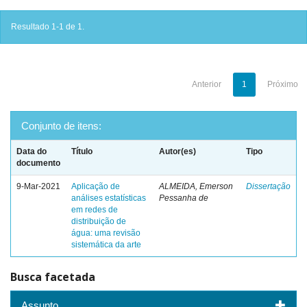
Resultado 1-1 de 1.
Anterior
1
Próximo
Conjunto de itens:
Data do
Título
Autor(es)
Tipo
documento
9-Mar-2021
Aplicação de
ALMEIDA, Emerson
Dissertação
análises estatísticas
Pessanha de
em redes de
distribuição de
água: uma revisão
sistemática da arte
Busca facetada
Assunto