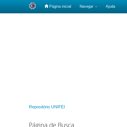
Página inicial
Navegar
Ajuda
Skip
navigation
Repositório UNIFEI
Página de Busca