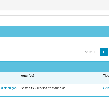
Anterior
1
Autor(es)
Tip
 distribuição
ALMEIDA, Emerson Pessanha de
Diss