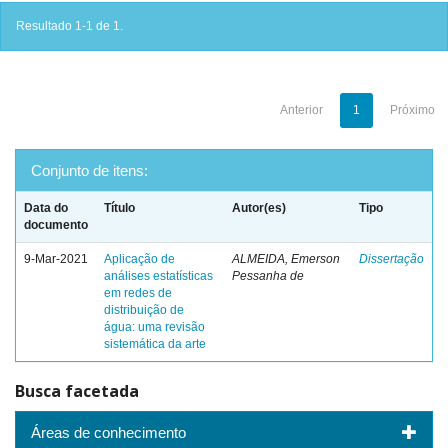
Resultado 1-1 de 1.
Anterior
1
Próximo
Conjunto de itens:
Data do
Título
Autor(es)
Tipo
documento
9-Mar-2021
Aplicação de
ALMEIDA, Emerson
Dissertação
análises estatísticas
Pessanha de
em redes de
distribuição de
água: uma revisão
sistemática da arte
Busca facetada
Áreas de conhecimento