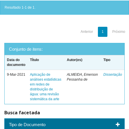
Resultado 1-1 de 1.
Anterior
1
Próximo
Conjunto de itens:
Data do
Título
Autor(es)
Tipo
documento
9-Mar-2021
Aplicação de
ALMEIDA, Emerson
Dissertação
análises estatísticas
Pessanha de
em redes de
distribuição de
água: uma revisão
sistemática da arte
Busca facetada
Tipo de Documento