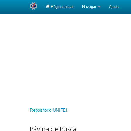
Página inicial
Navegar
Ajuda
Skip
navigation
Repositório UNIFEI
Página de Busca