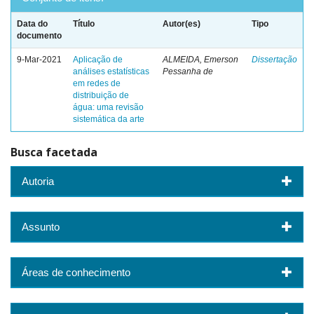
Data do
Título
Autor(es)
Tipo
documento
9-Mar-2021
Aplicação de
ALMEIDA, Emerson
Dissertação
análises estatísticas
Pessanha de
em redes de
distribuição de
água: uma revisão
sistemática da arte
Busca facetada
Autoria
Assunto
Áreas de conhecimento