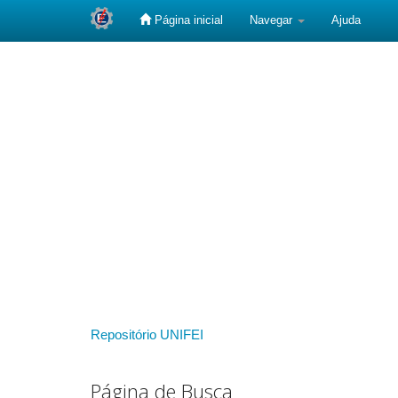
Página inicial
Navegar
Ajuda
Skip
navigation
Repositório UNIFEI
Página de Busca