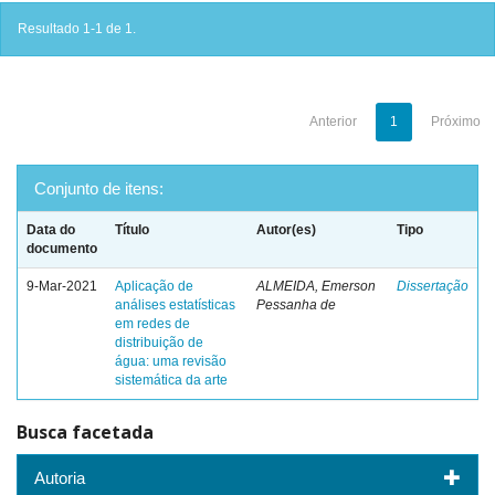
Resultado 1-1 de 1.
Anterior
1
Próximo
Conjunto de itens:
Data do
Título
Autor(es)
Tipo
documento
9-Mar-2021
Aplicação de
ALMEIDA, Emerson
Dissertação
análises estatísticas
Pessanha de
em redes de
distribuição de
água: uma revisão
sistemática da arte
Busca facetada
Autoria