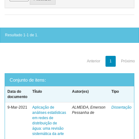
Resultado 1-1 de 1.
Anterior
1
Próximo
Conjunto de itens:
Data do
Título
Autor(es)
Tipo
documento
9-Mar-2021
Aplicação de
ALMEIDA, Emerson
Dissertação
análises estatísticas
Pessanha de
em redes de
distribuição de
água: uma revisão
sistemática da arte