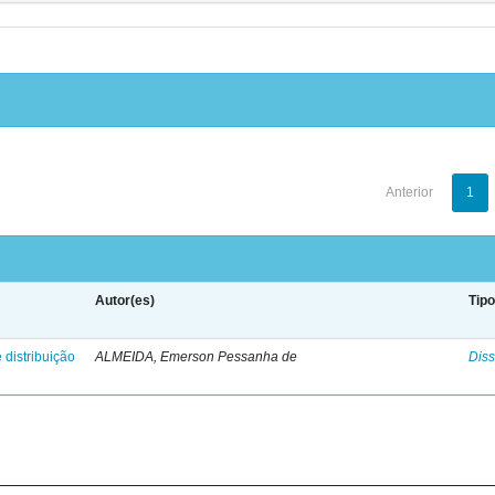
Anterior
1
Autor(es)
Tip
 distribuição
ALMEIDA, Emerson Pessanha de
Diss