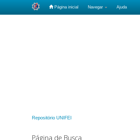
Página inicial
Navegar
Ajuda
Skip
navigation
Repositório UNIFEI
Página de Busca