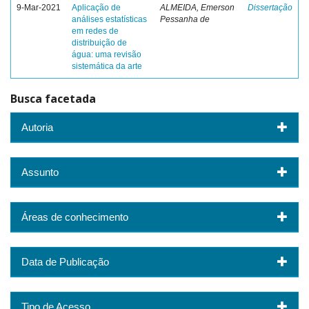
9-Mar-2021
Aplicação de
ALMEIDA, Emerson
Dissertação
análises estatísticas
Pessanha de
em redes de
distribuição de
água: uma revisão
sistemática da arte
Busca facetada
Autoria
Assunto
Áreas de conhecimento
Data de Publicação
Tipo de Acesso