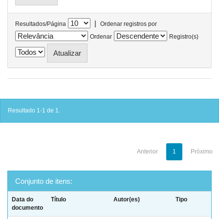
|
Resultados/Página
Ordenar registros por
Ordenar
Registro(s)
Resultado 1-1 de 1.
Anterior
1
Próximo
Conjunto de itens:
Data do
Título
Autor(es)
Tipo
documento