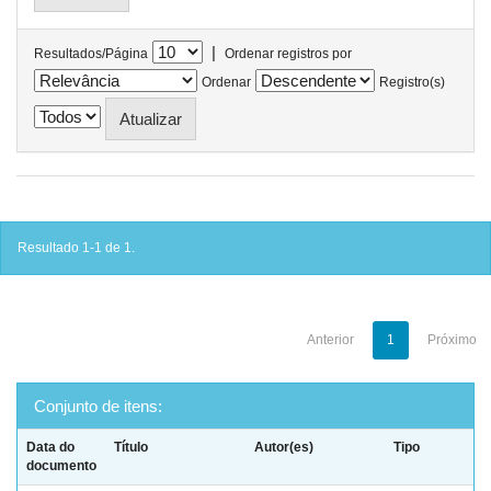
|
Resultados/Página
Ordenar registros por
Ordenar
Registro(s)
Resultado 1-1 de 1.
Anterior
1
Próximo
Conjunto de itens:
Data do
Título
Autor(es)
Tipo
documento