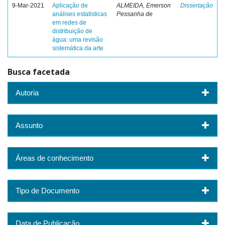
9-Mar-2021
Aplicação de
ALMEIDA, Emerson
Dissertação
análises estatísticas
Pessanha de
em redes de
distribuição de
água: uma revisão
sistemática da arte
Busca facetada
Autoria
Assunto
Áreas de conhecimento
Tipo de Documento
Data de Publicação