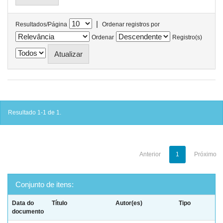
|
Resultados/Página
Ordenar registros por
Ordenar
Registro(s)
Resultado 1-1 de 1.
Anterior
1
Próximo
Conjunto de itens:
Data do
Título
Autor(es)
Tipo
documento