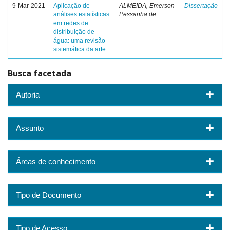
9-Mar-2021
Aplicação de
ALMEIDA, Emerson
Dissertação
análises estatísticas
Pessanha de
em redes de
distribuição de
água: uma revisão
sistemática da arte
Busca facetada
Autoria
Assunto
Áreas de conhecimento
Tipo de Documento
Tipo de Acesso