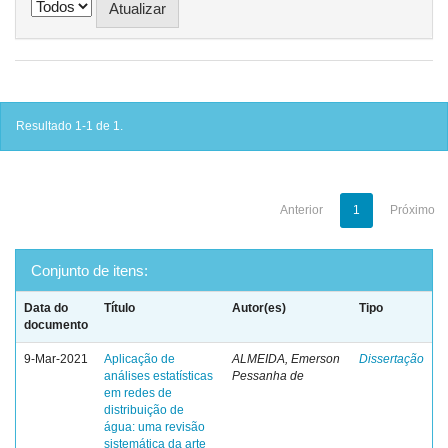
Resultado 1-1 de 1.
Anterior
1
Próximo
Conjunto de itens:
Data do
Título
Autor(es)
Tipo
documento
9-Mar-2021
Aplicação de
ALMEIDA, Emerson
Dissertação
análises estatísticas
Pessanha de
em redes de
distribuição de
água: uma revisão
sistemática da arte