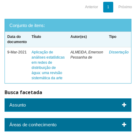
Anterior
1
Próximo
Conjunto de itens:
Data do
Título
Autor(es)
Tipo
documento
9-Mar-2021
Aplicação de
ALMEIDA, Emerson
Dissertação
análises estatísticas
Pessanha de
em redes de
distribuição de
água: uma revisão
sistemática da arte
Busca facetada
Assunto
Áreas de conhecimento