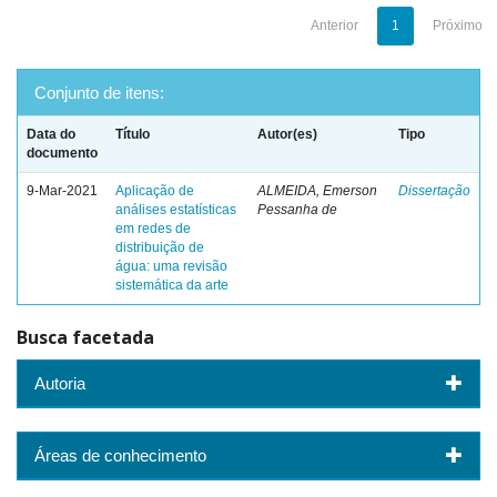
Anterior
1
Próximo
Conjunto de itens:
Data do
Título
Autor(es)
Tipo
documento
9-Mar-2021
Aplicação de
ALMEIDA, Emerson
Dissertação
análises estatísticas
Pessanha de
em redes de
distribuição de
água: uma revisão
sistemática da arte
Busca facetada
Autoria
Áreas de conhecimento