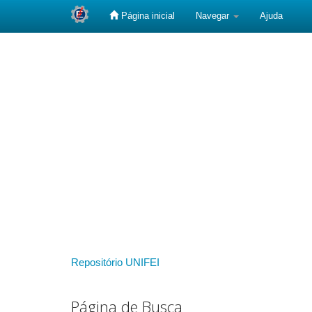
Página inicial
Navegar
Ajuda
Skip
navigation
Repositório UNIFEI
Página de Busca