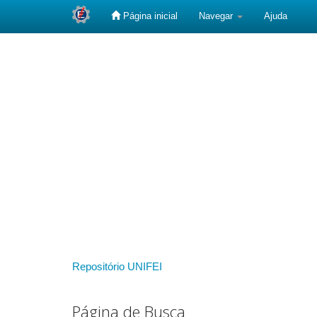
Página inicial
Navegar
Ajuda
Skip
navigation
Repositório UNIFEI
Página de Busca