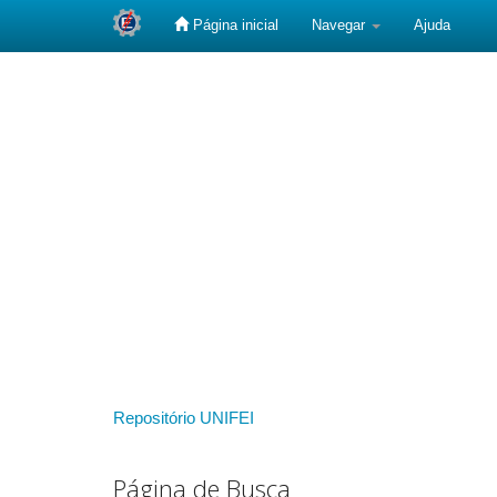
Página inicial
Navegar
Ajuda
Skip
navigation
Repositório UNIFEI
Página de Busca