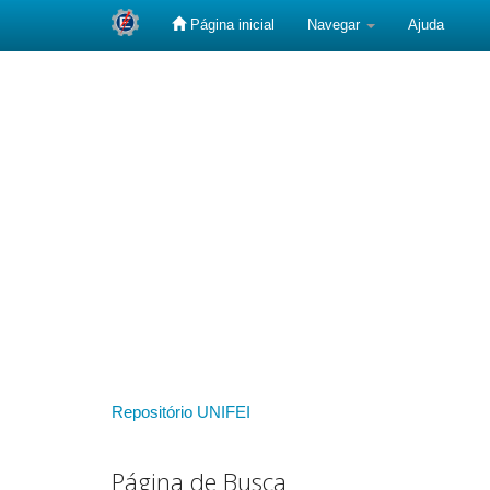
Página inicial
Navegar
Ajuda
Skip
navigation
Repositório UNIFEI
Página de Busca