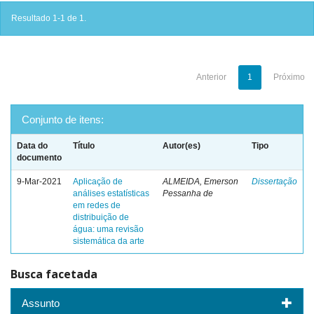
Resultado 1-1 de 1.
Anterior
1
Próximo
Conjunto de itens:
Data do
Título
Autor(es)
Tipo
documento
9-Mar-2021
Aplicação de
ALMEIDA, Emerson
Dissertação
análises estatísticas
Pessanha de
em redes de
distribuição de
água: uma revisão
sistemática da arte
Busca facetada
Assunto