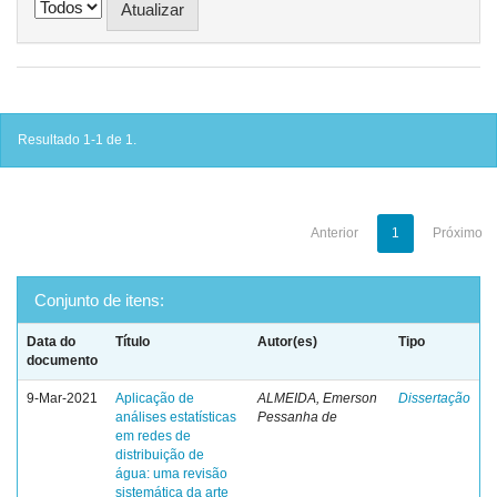
Resultado 1-1 de 1.
Anterior
1
Próximo
Conjunto de itens:
Data do
Título
Autor(es)
Tipo
documento
9-Mar-2021
Aplicação de
ALMEIDA, Emerson
Dissertação
análises estatísticas
Pessanha de
em redes de
distribuição de
água: uma revisão
sistemática da arte