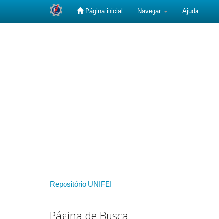
Página inicial
Navegar
Ajuda
Skip
navigation
Repositório UNIFEI
Página de Busca