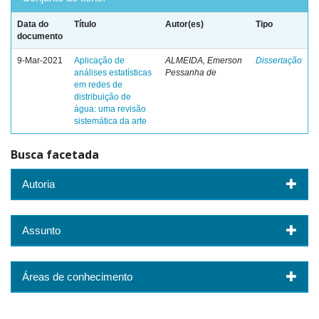
Data do
Título
Autor(es)
Tipo
documento
9-Mar-2021
Aplicação de
ALMEIDA, Emerson
Dissertação
análises estatísticas
Pessanha de
em redes de
distribuição de
água: uma revisão
sistemática da arte
Busca facetada
Autoria
Assunto
Áreas de conhecimento