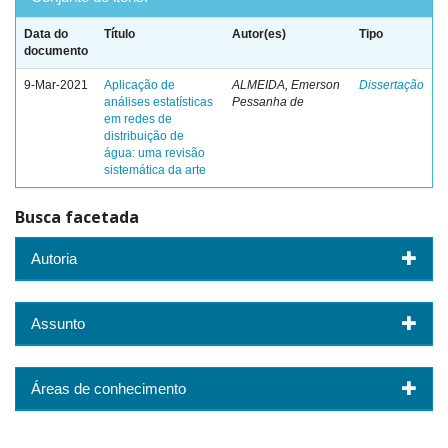
Data do
Título
Autor(es)
Tipo
documento
9-Mar-2021
Aplicação de
ALMEIDA, Emerson
Dissertação
análises estatísticas
Pessanha de
em redes de
distribuição de
água: uma revisão
sistemática da arte
Busca facetada
Autoria
Assunto
Áreas de conhecimento