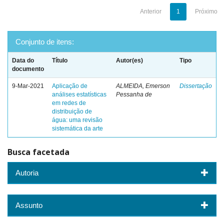
Anterior
1
Próximo
Conjunto de itens:
Data do
Título
Autor(es)
Tipo
documento
9-Mar-2021
Aplicação de
ALMEIDA, Emerson
Dissertação
análises estatísticas
Pessanha de
em redes de
distribuição de
água: uma revisão
sistemática da arte
Busca facetada
Autoria
Assunto